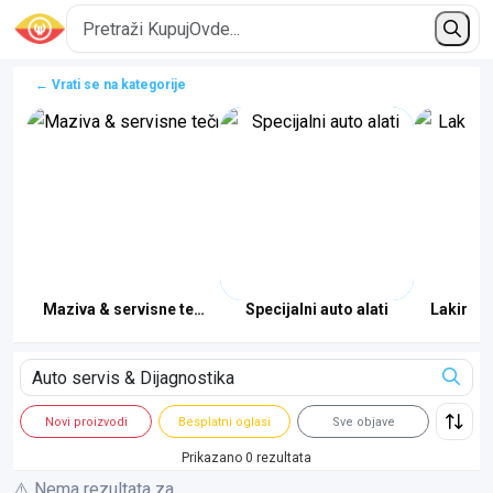
← Vrati se na kategorije
istem
Maziva & servisne tečnosti
Specijalni auto alati
Lakirnic
Novi proizvodi
Besplatni oglasi
Sve objave
Prikazano 0 rezultata
⚠️ Nema rezultata za