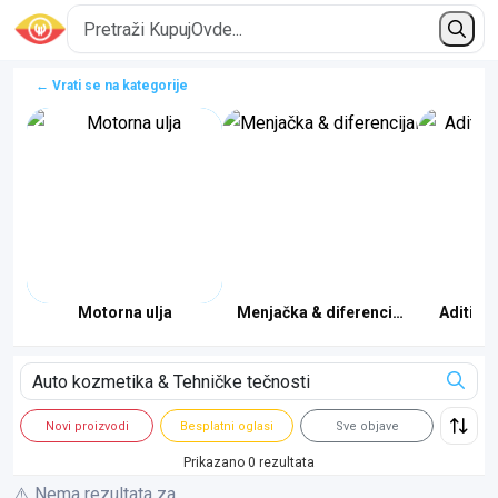
← Vrati se na kategorije
Motorna ulja
Menjačka & diferencijalna ulja
Aditivi 
Novi proizvodi
Besplatni oglasi
Sve objave
Prikazano 0 rezultata
⚠️ Nema rezultata za