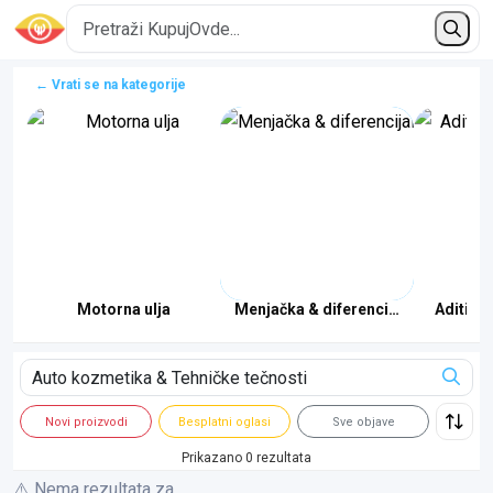
← Vrati se na kategorije
Motorna ulja
Menjačka & diferencijalna ulja
Aditivi 
Novi proizvodi
Besplatni oglasi
Sve objave
Prikazano 0 rezultata
⚠️ Nema rezultata za