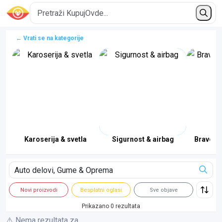
← Vrati se na kategorije
stem
Karoserija & svetla
Sigurnost & airbag
Brave & 
Novi proizvodi
Besplatni oglasi
Sve objave
Prikazano 0 rezultata
⚠️ Nema rezultata za