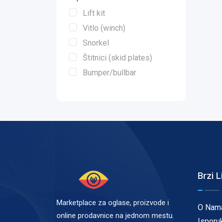
Lift kit
Vitlo (winch)
Snorkel
Štitnici (skid plates)
Bumper/bullbar
Brzi L
Marketplace za oglase, proizvode i
O Nam
online prodavnice na jednom mestu.
Isporu