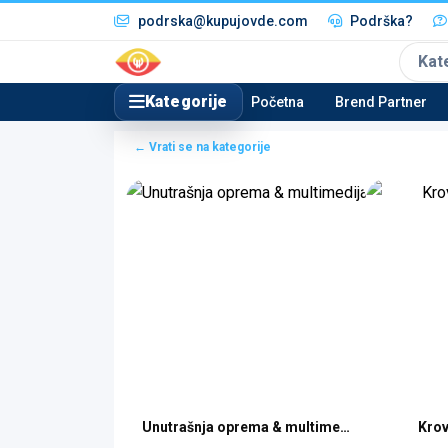
podrska@kupujovde.com
Podrška?
Kat
Kategorije
Početna
Brend Partner
← Vrati se na kategorije
 – pribor
Unutrašnja oprema & multimedija
Krov