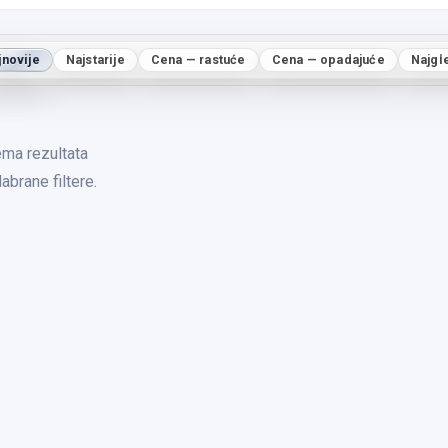
jnovije
Najstarije
Cena — rastuće
Cena — opadajuće
Najgl
ma rezultata
abrane filtere.