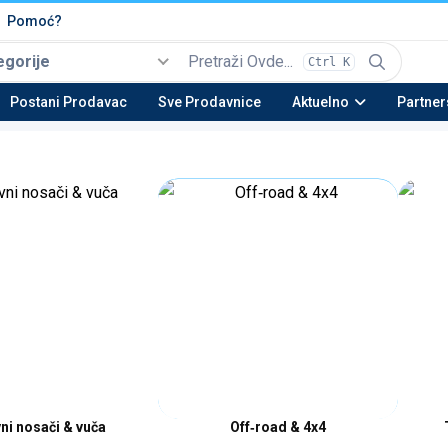
Pomoć?
egorije
Ctrl K
Izaberi
Top kategorije
Postani Prodavac
Sve Prodavnice
Aktuelno
Partner
Automobili i Vozila
Tehnika
Nekretnine
Be
22 potkategorija
16 potkategorija
13 potkategorija
23 
Moda & Obuća
Lepota & Zdravlje
Nameštaj & Dom
Au
15 potkategorija
20 potkategorija
28 potkategorija
15 
ni nosači & vuča
Off‑road & 4x4