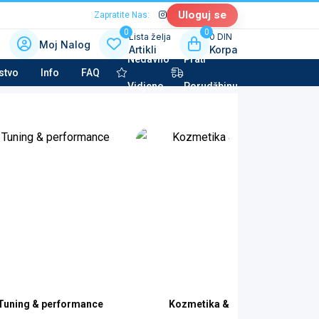
Uloguj se
Zapratite Nas:
0
0
Lista želja
0 DIN
Moj Nalog
Artikli
Korpa
Nedavno
Prati
 kategoriju sa slikama
stvo
Info
FAQ
Vidjeno
Porudžbinu
la tehnika & Kućni aparati
potkategorija
to kozmetika & Tehničke tečnosti
potkategorija
Tuning & performance
Kozmetika & detailing