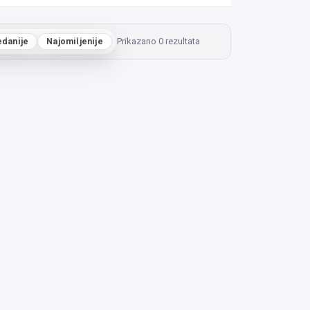
edanije
Najomiljenije
Prikazano 0 rezultata