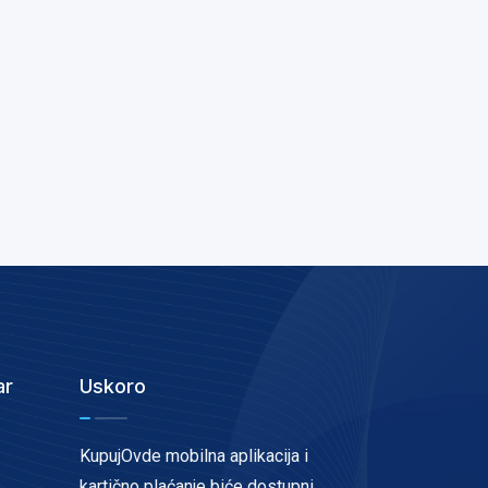
ar
Uskoro
KupujOvde mobilna aplikacija i
kartično plaćanje biće dostupni