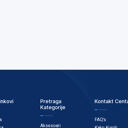
inkovi
Pretraga
Kontakt Cent
Kategorije
a
FAQ's
Aksesoari
ka
Kako Kupiti