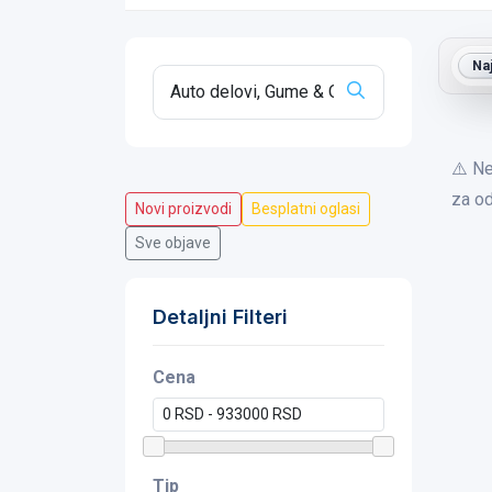
Na
⚠️ Ne
za od
Novi proizvodi
Besplatni oglasi
Sve objave
Detaljni Filteri
Cena
Tip