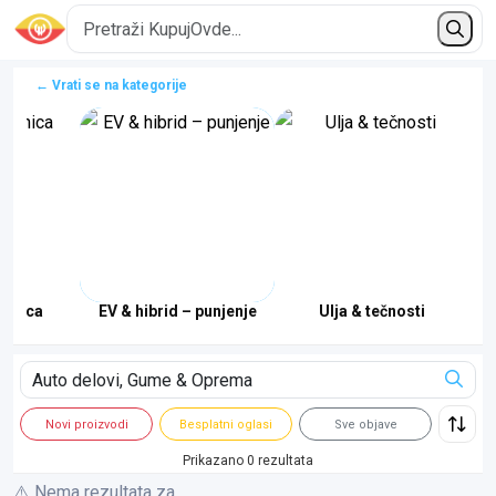
← Vrati se na kategorije
dionica
EV & hibrid – punjenje
Ulja & tečnosti
Novi proizvodi
Besplatni oglasi
Sve objave
Prikazano 0 rezultata
⚠️ Nema rezultata za