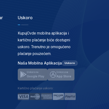
ar
Uskoro
KupujOvde mobilna aplikacija i
kartično plaćanje biće dostupni
uskoro. Trenutno je omogućeno
plaćanje pouzećem.
Naša Mobilna Aplikacija
Uskoro
Uskoro na
Uskoro na
Google Play
App Store
Kartično plaćanje uskoro: