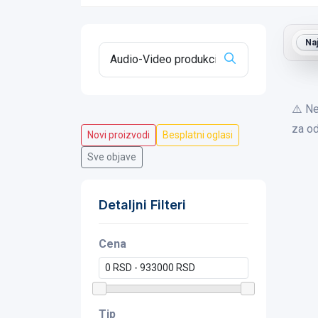
Na
⚠️ Ne
za od
Novi proizvodi
Besplatni oglasi
Sve objave
Detaljni Filteri
Cena
Tip