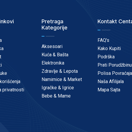
inkovi
Pretraga
Kontakt Cent
Kategorije
a
FAQ's
Aksesoari
ka
Kako Kupiti
Kuća & Bašta
t
Podrška
Elektronika
i
Prati Porudžbinu
Zdravlje & Lepota
uke
Polisa Povraćaja
Namirnice & Market
korišćenja
Naša Afilijala
Igračke & Igrice
a privatnosti
Mapa Sajta
Bebe & Mame