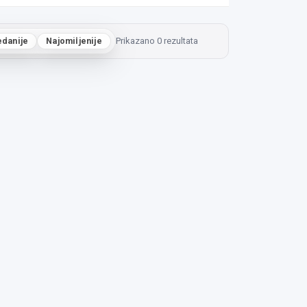
edanije
Najomiljenije
Prikazano 0 rezultata