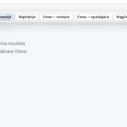
jnovije
Najstarije
Cena — rastuće
Cena — opadajuće
Najgl
ma rezultata
abrane filtere.