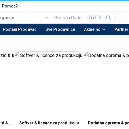
Pomoć?
egorije
Ctrl K
Izaberi
Top kategorije
Postani Prodavac
Sve Prodavnice
Aktuelno
Partner
Automobili i Vozila
Tehnika
Nekretnine
Be
22 potkategorija
16 potkategorija
13 potkategorija
23 
Moda & Obuća
Lepota & Zdravlje
Nameštaj & Dom
Au
15 potkategorija
20 potkategorija
28 potkategorija
15 
zid & tracking
Softver & licence za produkciju
Dodatna oprema & pot