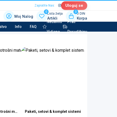
Uloguj se
Zapratite Nas:
0
0
Lista želja
0 DIN
Moj Nalog
Artikli
Korpa
Nedavno
Prati
 kategoriju sa slikama
stvo
Info
FAQ
Vidjeno
Porudžbinu
la tehnika & Kućni aparati
potkategorija
to kozmetika & Tehničke tečnosti
potkategorija
rošni materijal
Paketi, setovi & komplet sistemi