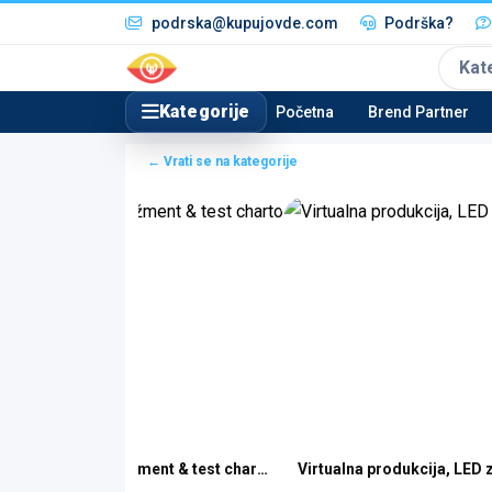
podrska@kupujovde.com
Podrška?
Kat
Kategorije
Početna
Brend Partner
← Vrati se na kategorije
Kolor menadžment & test chartovi
Virtualna produkcija, LED 