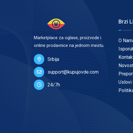
Brzi L
Marketplace za oglase, proizvode i
O Nam
online prodavnice na jednom mestu.
Isporu
Kontak
Srbija
Novost
support@kupujovde.com
Prepor
Uslovi 
24/7h
Politik