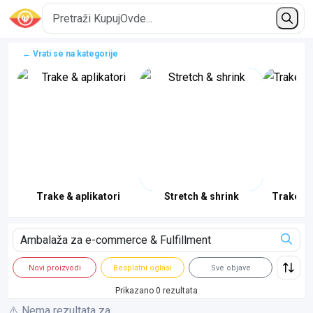
← Vrati se na kategorije
 ispuna
Trake & aplikatori
Stretch & shrink
Trake za
Novi proizvodi
Besplatni oglasi
Sve objave
Prikazano 0 rezultata
⚠️ Nema rezultata za