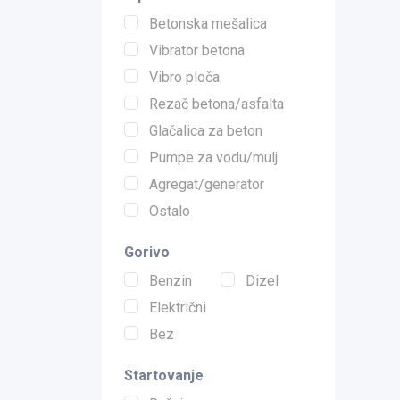
Betonska mešalica
Vibrator betona
Vibro ploča
Rezač betona/asfalta
Glačalica za beton
Pumpe za vodu/mulj
Agregat/generator
Ostalo
Gorivo
Benzin
Dizel
Električni
Bez
Startovanje