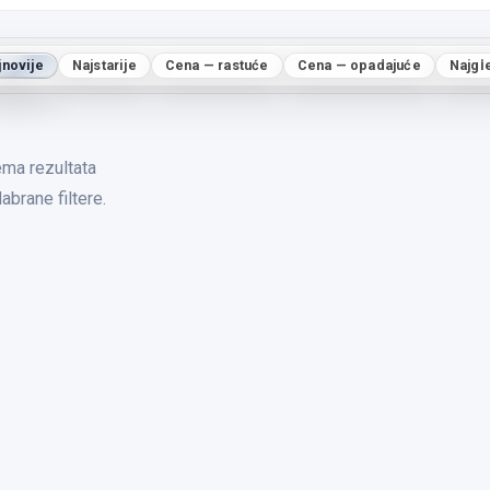
jnovije
Najstarije
Cena — rastuće
Cena — opadajuće
Najgl
ma rezultata
abrane filtere.