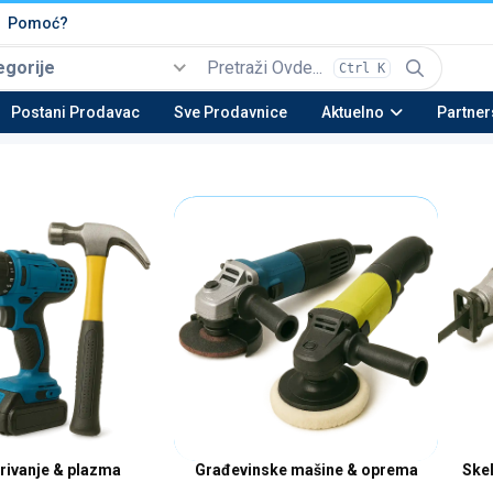
Pomoć?
egorije
Ctrl K
Izaberi
Top kategorije
Postani Prodavac
Sve Prodavnice
Aktuelno
Partner
Automobili i Vozila
Tehnika
Nekretnine
Be
22 potkategorija
16 potkategorija
13 potkategorija
23 
Moda & Obuća
Lepota & Zdravlje
Nameštaj & Dom
Au
15 potkategorija
20 potkategorija
28 potkategorija
15 
rivanje & plazma
Građevinske mašine & oprema
Skel