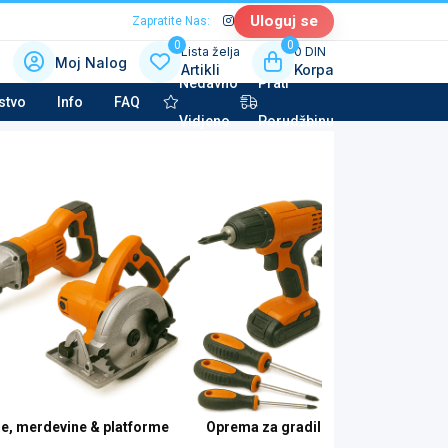
Uloguj se
Zapratite Nas:
0
0
Lista želja
0 DIN
Moj Nalog
Artikli
Korpa
Nedavno
Prati
 kategoriju sa slikama
stvo
Info
FAQ
Vidjeno
Porudžbinu
la tehnika & Kućni aparati
potkategorija
to kozmetika & Tehničke tečnosti
potkategorija
e, merdevine & platforme
Oprema za gradilište & organizacija