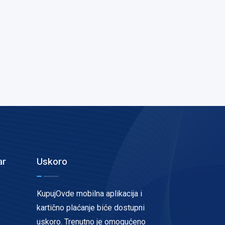
ar
Uskoro
KupujOvde mobilna aplikacija i
kartično plaćanje biće dostupni
uskoro. Trenutno je omogućeno