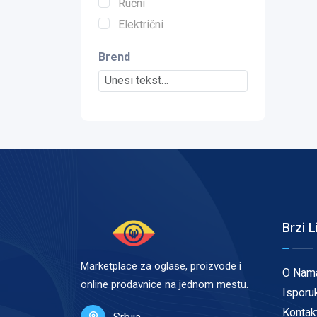
Ručni
Električni
Brend
Brzi L
Marketplace za oglase, proizvode i
O Nam
online prodavnice na jednom mestu.
Isporu
Kontak