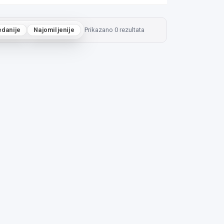
edanije
Najomiljenije
Prikazano 0 rezultata