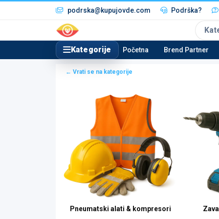
podrska@kupujovde.com
Podrška?
Kat
Kategorije
Početna
Brend Partner
← Vrati se na kategorije
ri & nivelacija
Pneumatski alati & kompresori
Zava