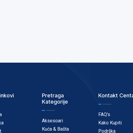
inkovi
Pretraga
Kontakt Cent
Kategorije
a
FAQ's
Aksesoari
ka
Kako Kupiti
Kuća & Bašta
t
Podrška